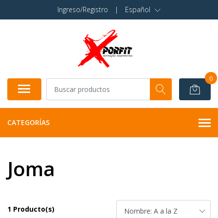
Ingreso/Registro
|
Español
0
CATEGORÍAS
Joma
1 Producto(s)