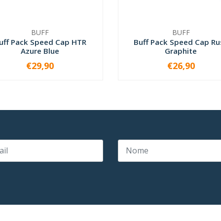
BUFF
BUFF
uff Pack Speed Cap HTR
Buff Pack Speed Cap Ru
Azure Blue
Graphite
€29,90
€26,90
VER OPÇÕES
ESGOTADO