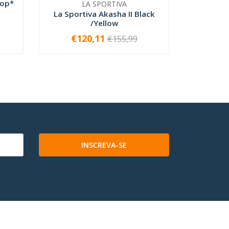
Top*
LA SPORTIVA
La Sportiva Akasha II Black
La Sport
/Yellow
€120,11
€1
€155,99
VER OPÇÕES
INSCREVA-SE