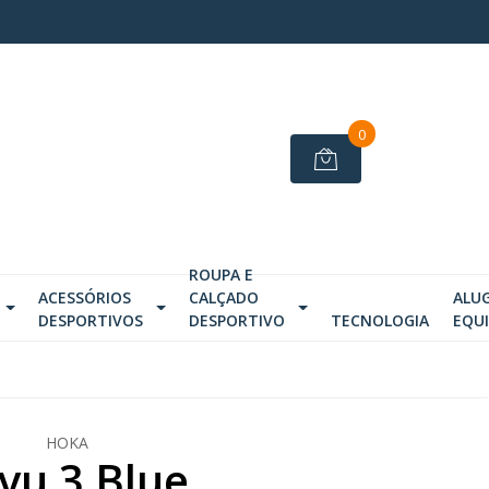
0
ROUPA E
ACESSÓRIOS
CALÇADO
ALU
DESPORTIVOS
DESPORTIVO
TECNOLOGIA
EQU
HOKA
vu 3 Blue