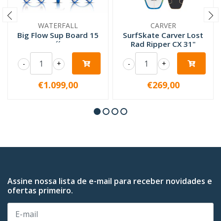
WATERFALL
CARVER
Big Flow Sup Board 15
SurfSkate Carver Lost
´´
Rad Ripper CX 31"
-
+
-
+
€1.099,00
€269,00
Assine nossa lista de e-mail para receber novidades e
ofertas primeiro.