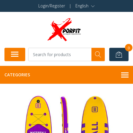
Login/Register
|
English
0
CATEGORIES