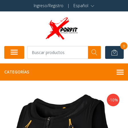
Ingreso/Registro
|
Español
0
CATEGORÍAS
-10%