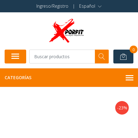
Ingreso/Registro
|
Español
0
CATEGORÍAS
-23%